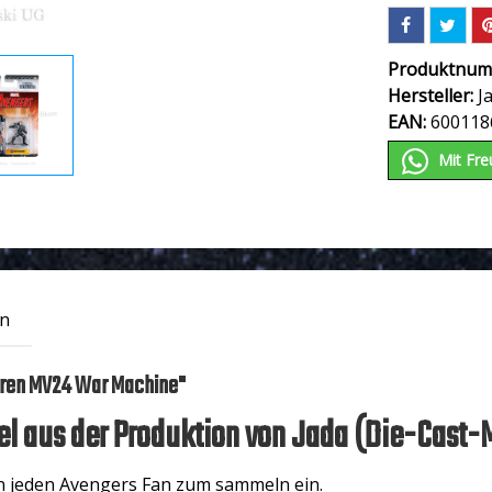
Produktnum
Hersteller:
J
EAN:
600118
Mit Frе
n
uren MV24 War Machine"
l aus der Produktion von Jada (Die-Cast-M
en jeden Avengers Fan zum sammeln ein.