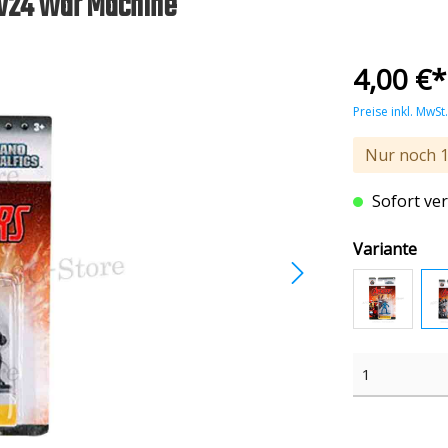
MV24 War Machine
et POP! & Pocket POP!
Collection
Funko Vinyl
Weitere Figuren
4,00 €*
k Candy
Funko Plushies & Mopeez
Preise inkl. MwSt
Nur noch
Sofort ver
Variante