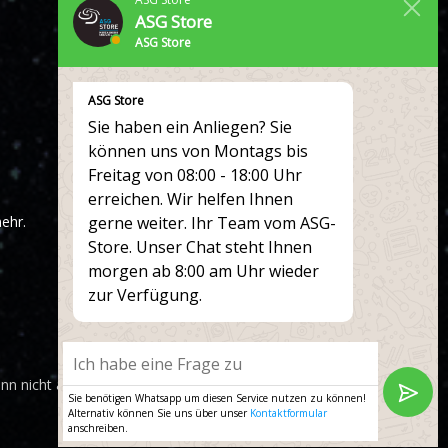
Über uns
ASG Store
Zahlung & Versand
ASG Store
ASG Store
Sie haben ein Anliegen? Sie
können uns von Montags bis
Freitag von 08:00 - 18:00 Uhr
erreichen. Wir helfen Ihnen
ehr.
gerne weiter. Ihr Team vom ASG-
Store. Unser Chat steht Ihnen
morgen ab 8:00 am Uhr wieder
zur Verfügung.
n nicht anders angegeben.
Sie benötigen Whatsapp um diesen Service nutzen zu können!
Alternativ können Sie uns über unser
Kontaktformular
anschreiben.