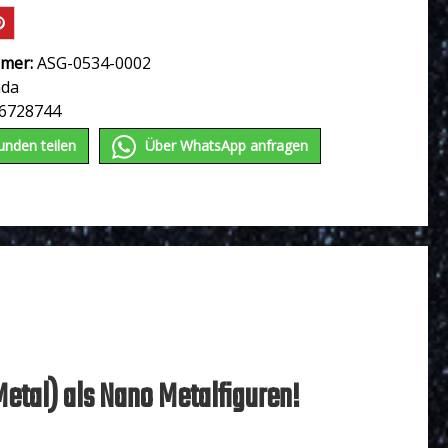
mer:
ASG-0534-0002
ada
6728744
unden teilen
Über WhatѕApp anfragеn
etal) als Nano Metalfiguren!